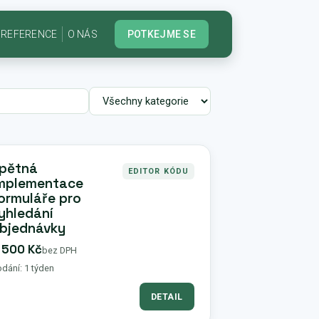
REFERENCE
O NÁS
POTKEJME SE
pětná
EDITOR KÓDU
mplementace
ormuláře pro
yhledání
bjednávky
 500 Kč
bez DPH
dání: 1 týden
DETAIL