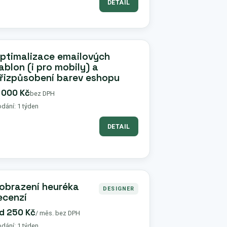
DETAIL
ptimalizace emailových
ablon (i pro mobily) a
řizpůsobení barev eshopu
 000 Kč
bez DPH
dání: 1 týden
DETAIL
obrazení heuréka
DESIGNER
ecenzí
d 250 Kč
/ měs. bez DPH
dání: 1 týden