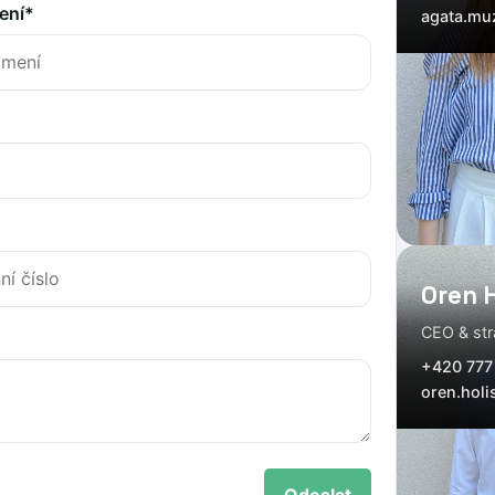
ení*
agata.mu
Oren H
CEO & str
+420 777
oren.holi