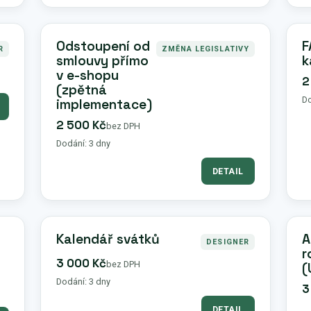
Odstoupení od
F
R
ZMĚNA LEGISLATIVY
smlouvy přímo
k
v e-shopu
2
(zpětná
Do
implementace)
2 500 Kč
bez DPH
Dodání: 3 dny
DETAIL
Kalendář svátků
A
DESIGNER
r
3 000 Kč
bez DPH
(
Dodání: 3 dny
3
DETAIL