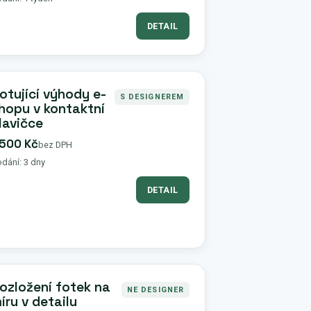
DETAIL
otující výhody e-
S DESIGNEREM
hopu v kontaktní
lavičce
 500 Kč
bez DPH
dání: 3 dny
DETAIL
ozložení fotek na
NE DESIGNER
íru v detailu