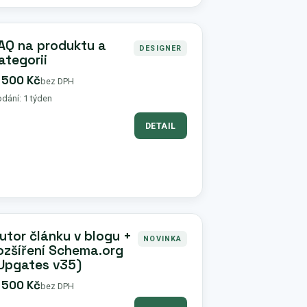
AQ na produktu a
DESIGNER
ategorii
 500 Kč
bez DPH
dání: 1 týden
DETAIL
utor článku v blogu +
NOVINKA
ozšíření Schema.org
Upgates v35)
 500 Kč
bez DPH