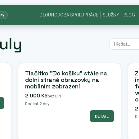
DLOUHODOBÁ SPOLUPRÁCE
SLUŽBY
BLOG
ity
uly
Tlačítko "Do košíku" stále na
Z
dolní straně obrazovky na
i
mobilním zobrazení
f
v
2 000 Kč
bez DPH
o
Dodání: 2 dny
2
DETAIL
Do