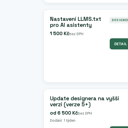
Nastavení LLMS.txt
DESIGNE
pro AI asistenty
1 500 Kč
bez DPH
DETAIL
Update designera na vyšší
verzi (verze 5+)
od 6 500 Kč
bez DPH
Dodání: 1 týden