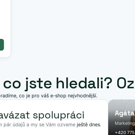
, co jste hledali? 
radíme, co je pro váš e-shop nejvhodnější.
avázat spolupráci
Agáta
Marketin
ím pár údajů a my se Vám ozveme
ještě dnes
.
+420 775