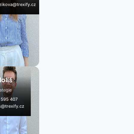
zikova@trexify.cz
oliš
ategie
 595 407
s@trexify.cz