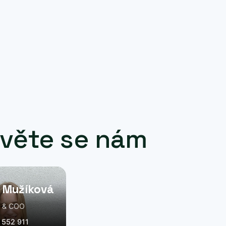
Ozvěte se nám
 Mužíková
g & COO
 552 911