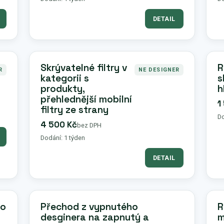
DETAIL
Skrývatelné filtry v
R
R
NE DESIGNER
kategorii s
s
produkty,
h
přehlednější mobilní
1
filtry ze strany
Do
4 500 Kč
bez DPH
Dodání: 1 týden
DETAIL
ro
Přechod z vypnutého
R
desginera na zapnutý a
m