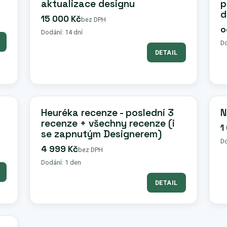
aktualizace designu
p
d
15 000 Kč
bez DPH
o
Dodání: 14 dní
Do
DETAIL
Heuréka recenze - poslední 3
N
recenze + všechny recenze (i
1
se zapnutým Designerem)
Do
4 999 Kč
bez DPH
Dodání: 1 den
DETAIL