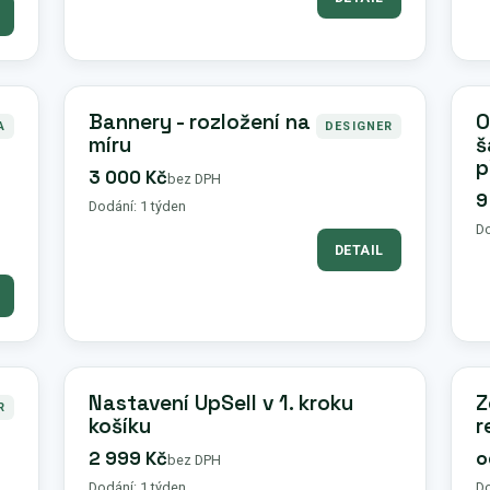
Bannery - rozložení na
O
A
DESIGNER
míru
š
p
3 000 Kč
bez DPH
9
Dodání: 1 týden
Do
DETAIL
Nastavení UpSell v 1. kroku
Z
R
košíku
r
2 999 Kč
o
bez DPH
Dodání: 1 týden
Do