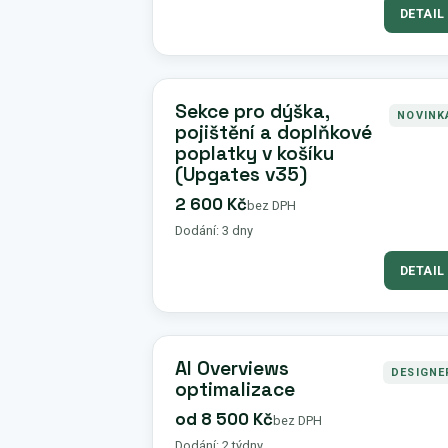
DETAIL
Sekce pro dýška,
NOVINK
pojištění a doplňkové
poplatky v košíku
(Upgates v35)
2 600 Kč
bez DPH
Dodání: 3 dny
DETAIL
AI Overviews
DESIGNE
optimalizace
od 8 500 Kč
bez DPH
Dodání: 2 týdny