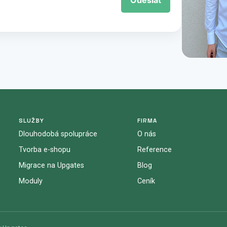
Odeslat
SLUŽBY
FIRMA
Dlouhodobá spolupráce
O nás
Tvorba e-shopu
Reference
Migrace na Upgates
Blog
Moduly
Ceník